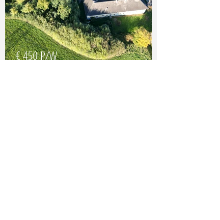
€ 450 P/W
3 Schlafzimmer
Top
7 MH
Ich bin ein Textabschnitt. Klicke hier
und bearbeite mich. Klicke auf „Text
bearbeiten“ oder doppelklicke, um
Inhalte hinzuzufügen und die
Schriftart zu ändern.
BESICHTIGUNG VEREINBAREN