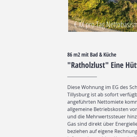
€ XX pro Tag Nettobasis
86 m2 mit Bad & Küche
"Ratholzlust" Eine Hü
Diese Wohnung im EG des Sch
Tillysburg ist ab sofort verfüg
angeführten Nettomiete kom
allgemeine Betriebskosten vo
und die Mehrwertssteuer hin
Gas sind direkt über Energieli
beziehen auf eigene Rechnung