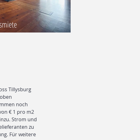
ismiete
ss Tillysburg
r oben
kommen noch
von € 1 pro m2
inzu. Strom und
elieferanten zu
ng. Für weitere