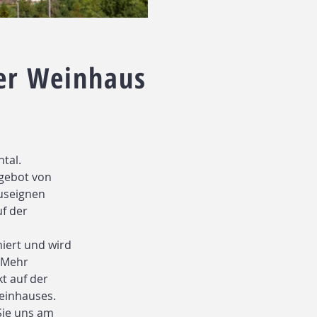
ler Weinhaus
tal.
gebot von
useignen
f der
iert und wird
Mehr
kt auf der
einhauses.
Sie uns am