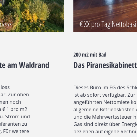
€ XX pro Tag Nettobas
miete
200 m2 mit Bad
tte am Waldrand
Das Piranesikabinett
loss
Dieses Büro im EG des Schlo
bar. Zur oben
ist ab sofort verfügbar. Zu
men noch
angeführten Nettomiete 
n € 1 pro m2
allgemeine Betriebskosten 
zu. Strom und
und die Mehrwertssteuer h
eferanten zu
Gas sind direkt über Energi
. Für weitere
beziehen auf eigene Rechnu