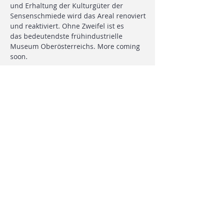
und Erhaltung der Kulturgüter der
Sensenschmiede wird das Areal renoviert
und reaktiviert. Ohne Zweifel ist es
das
bedeutendste frühindustrie
lle
Museum Oberösterreichs. More coming
soon.
BESICHTIGUNG VEREINBAREN
Bei Fragen kontaktieren Sie uns - wir
freuen uns!